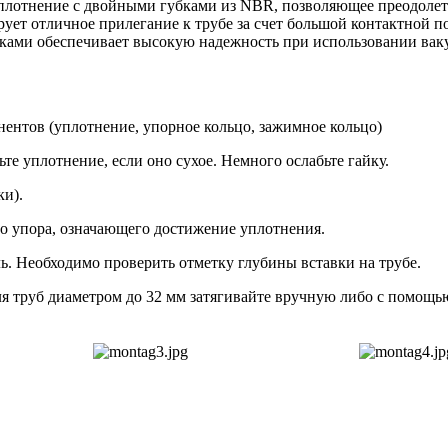
 уплотнение с двойными губками из NBR, позволяющее преодолет
ует отличное прилегание к трубе за счет большой контактной п
бками обеспечивает высокую надежность при использовании вак
нентов (уплотнение, упорное кольцо, зажимное кольцо)
те уплотнение, если оно сухое. Немного ослабьте гайку.
ки).
ого упора, означающего достижение уплотнения.
ль. Необходимо проверить отметку глубины вставки на трубе.
ля труб диаметром до 32 мм затягивайте вручную либо с помощь