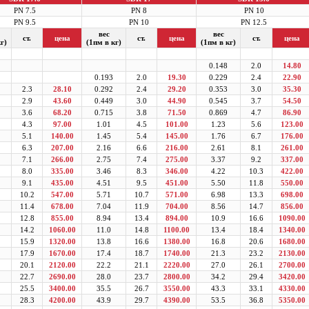
PN 7.5
PN 8
PN 10
PN 9.5
PN 10
PN 12.5
вес
вес
ст.
цена
ст.
цена
ст.
цена
г)
(1пм в кг)
(1пм в кг)
0.148
2.0
14.80
0.193
2.0
19.30
0.229
2.4
22.90
2.3
28.10
0.292
2.4
29.20
0.353
3.0
35.30
2.9
43.60
0.449
3.0
44.90
0.545
3.7
54.50
3.6
68.20
0.715
3.8
71.50
0.869
4.7
86.90
4.3
97.00
1.01
4.5
101.00
1.23
5.6
123.00
5.1
140.00
1.45
5.4
145.00
1.76
6.7
176.00
6.3
207.00
2.16
6.6
216.00
2.61
8.1
261.00
7.1
266.00
2.75
7.4
275.00
3.37
9.2
337.00
8.0
335.00
3.46
8.3
346.00
4.22
10.3
422.00
9.1
435.00
4.51
9.5
451.00
5.50
11.8
550.00
10.2
547.00
5.71
10.7
571.00
6.98
13.3
698.00
11.4
678.00
7.04
11.9
704.00
8.56
14.7
856.00
12.8
855.00
8.94
13.4
894.00
10.9
16.6
1090.00
14.2
1060.00
11.0
14.8
1100.00
13.4
18.4
1340.00
15.9
1320.00
13.8
16.6
1380.00
16.8
20.6
1680.00
17.9
1670.00
17.4
18.7
1740.00
21.3
23.2
2130.00
20.1
2120.00
22.2
21.1
2220.00
27.0
26.1
2700.00
22.7
2690.00
28.0
23.7
2800.00
34.2
29.4
3420.00
25.5
3400.00
35.5
26.7
3550.00
43.3
33.1
4330.00
28.3
4200.00
43.9
29.7
4390.00
53.5
36.8
5350.00