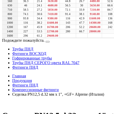
560
36.3
21.4
3630.00
44.8
26.7
4480.00
52.6
630
46
24.1
4600.00
56.5
30
5650.00
66.6
710
58.5
27.2
5850.00
72.1
33.9
7210.00
84.7
800
74.1
30.6
7410.00
91.4
38.1
9140.00
108
900
93.8
34.4
9380.00
116
42.9
11600.00
136
1000
116
38.2
11600.00
143
47.7
14300.00
168
1200
167
45.9
16700.00
206
52.2
20600.00
242
1400
227
53.5
22700.00
280
66.7
28000.00
1600
296
61.2
29600.00
Подождите пожалуйста.
Трубы ПНД
Фитинги ВОСХОД
Гофрированные трубы
Трубы ПНД СЕРОГО цвета RAL 7047
Фитинги ПНД
Главная
Продукция
Фитинги ПНД
Компрессионные фитинги
Седелка PN12,5 d.32 мм х 1", +GF+ Alprene (Италия)