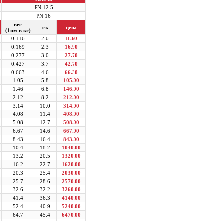
PN 12.5
PN 16
вес
ст.
цена
(1пм в кг)
0.116
2.0
11.60
0.169
2.3
16.90
0.277
3.0
27.70
0.427
3.7
42.70
0.663
4.6
66.30
1.05
5.8
105.00
1.46
6.8
146.00
2.12
8.2
212.00
3.14
10.0
314.00
4.08
11.4
408.00
5.08
12.7
508.00
6.67
14.6
667.00
8.43
16.4
843.00
10.4
18.2
1040.00
13.2
20.5
1320.00
16.2
22.7
1620.00
20.3
25.4
2030.00
25.7
28.6
2570.00
32.6
32.2
3260.00
41.4
36.3
4140.00
52.4
40.9
5240.00
64.7
45.4
6470.00