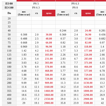
ПЭ 80
PN 5
PN 6.3
ПЭ 100
PN 6.3
PN 8
вес
вес
вес
Dn
ст.
цена
ст.
цена
(1пм в кг)
(1пм в кг)
(1пм в к
20
25
32
40
0.244
2.0
24.40
0.281
50
0.308
2.0
30.80
0.369
2.4
36.90
0.436
63
0.488
2.5
48.80
0.57
3.0
57.00
0.682
75
0.668
2.9
66.80
0.82
3.6
82.00
0.97
90
0.969
3.5
96.90
1.18
4.3
118.00
1.4
110
1.42
4.2
142.00
1.77
5.3
177.00
2.07
125
1.83
4.8
183.00
2.26
6.0
226.00
2.66
140
2.31
5.4
231.00
2.83
6.7
283.00
3.35
160
3.03
6.2
303.00
3.71
7.7
371.00
4.35
180
3.78
6.9
378.00
4.66
8.6
466.00
5.47
200
4.68
7.7
468.00
5.77
9.6
577.00
6.78
225
5.88
8.6
588.00
7.29
10.8
729.00
8.55
250
7.29
9.6
729.00
8.92
11.9
892.00
10.6
280
9.09
10.7
909.00
11.3
13.4
1130.00
13.2
315
11.6
12.1
1160.00
14.2
15.0
1420.00
16.7
355
14.6
13.6
1460.00
18.0
16.9
1800.00
21.2
400
18.6
15.3
1860.00
22.9
19.1
2290.00
26.9
450
23.5
17.2
2350.00
29.0
21.5
2900.00
34
500
29
19.1
2900.00
35.8
23.9
3580.00
42