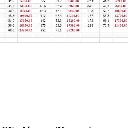
31.7
5260.00
55
33.2
5500.00
67.1
41.2
6710.00
35.7
6660.00
69.6
37.4
6960.00
84.8
46.3
8480.00
40.2
8470.00
88.4
42.1
8840.00
108
52.2
10800.00
45.3
10800.00
112
47.4
11200.00
137
58.8
13700.00
51.0
13600.00
142
53.3
14200.00
173
66.1
17300.00
56.6
16800.00
175
59.3
17500.00
214
73.5
21400.00
68.0
24200.00
252
71.1
25200.00